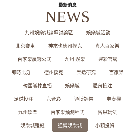
最新消息
NEWS
九州娛樂城論壇討論區
娛樂城活動
北京賽車
神來也德州撲克
真人百家樂
百家樂贏錢公式
九州 娛樂
運彩官網
即時比分
德州撲克
樂透研究
百家樂
韓國職棒直播
娛樂城
體育投注
足球投注
六合彩
通博評價
老虎機
九州娛樂
百家樂預測程式
賓果玩法
娛樂城賺錢
通博娛樂城
小額投資