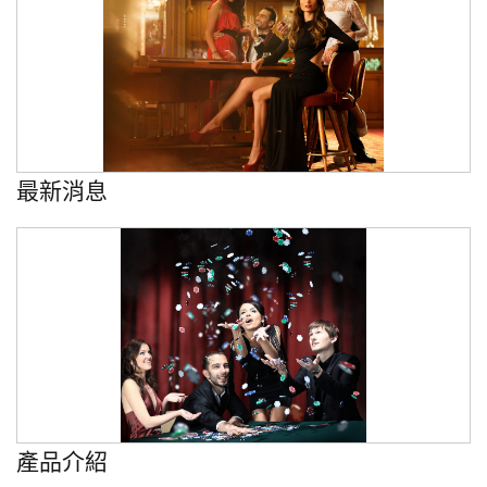
最新消息
產品介紹