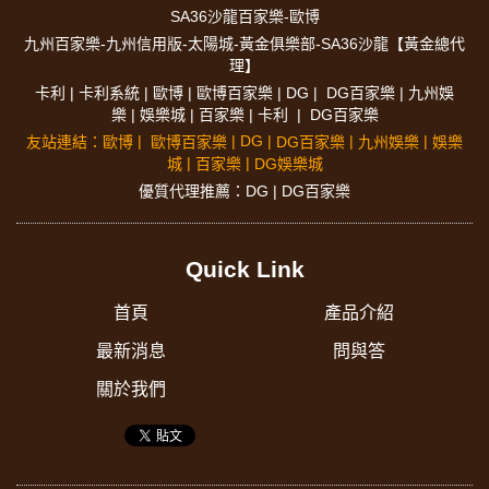
SA36沙龍百家樂-歐博
九州百家樂-九州信用版-太陽城-黃金俱樂部-SA36沙龍【黃金總代
理】
卡利
|
卡利系統
|
歐博
|
歐博百家樂
|
DG
|
DG百家樂
|
九州娛
樂
|
娛樂城
|
百家樂
|
卡利
|
DG百家樂
|
|
DG
|
|
|
友站連結：
歐博
歐博百家樂
DG百家樂
九州娛樂
娛樂
|
|
城
百家樂
DG娛樂城
優質代理推薦：
DG
|
DG百家樂
Quick Link
首頁
產品介紹
最新消息
問與答
關於我們