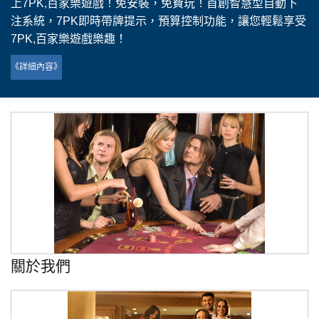
上7PK,百家樂遊戲！免安裝，免費玩！首創智慧型自動下
注系統，7PK即時帶牌提示，預算控制功能，讓您輕鬆享受
7PK,百家樂遊戲樂趣！
《詳細內容》
關於我們