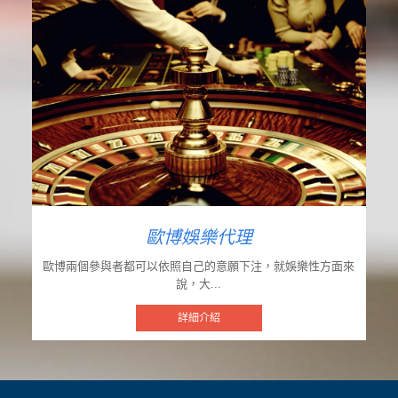
歐博娛樂代理
歐博兩個參與者都可以依照自己的意願下注，就娛樂性方面來
說，大...
詳細介紹