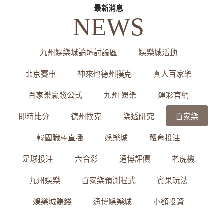
最新消息
NEWS
九州娛樂城論壇討論區
娛樂城活動
北京賽車
神來也德州撲克
真人百家樂
百家樂贏錢公式
九州 娛樂
運彩官網
即時比分
德州撲克
樂透研究
百家樂
韓國職棒直播
娛樂城
體育投注
足球投注
六合彩
通博評價
老虎機
九州娛樂
百家樂預測程式
賓果玩法
娛樂城賺錢
通博娛樂城
小額投資