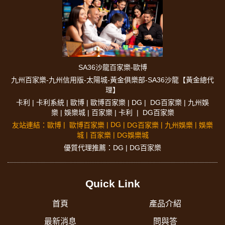
SA36沙龍百家樂-歐博
九州百家樂-九州信用版-太陽城-黃金俱樂部-SA36沙龍【黃金總代
理】
卡利
|
卡利系統
|
歐博
|
歐博百家樂
|
DG
|
DG百家樂
|
九州娛
樂
|
娛樂城
|
百家樂
|
卡利
|
DG百家樂
|
|
DG
|
|
|
友站連結：
歐博
歐博百家樂
DG百家樂
九州娛樂
娛樂
|
|
城
百家樂
DG娛樂城
優質代理推薦：
DG
|
DG百家樂
Quick Link
首頁
產品介紹
最新消息
問與答