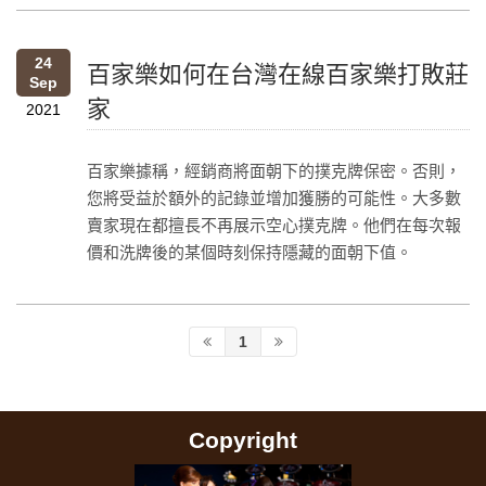
24
百家樂如何在台灣在線百家樂打敗莊
Sep
家
2021
百家樂據稱，經銷商將面朝下的撲克牌保密。否則，
您將受益於額外的記錄並增加獲勝的可能性。大多數
賣家現在都擅長不再展示空心撲克牌。他們在每次報
價和洗牌後的某個時刻保持隱藏的面朝下值。
1
Copyright