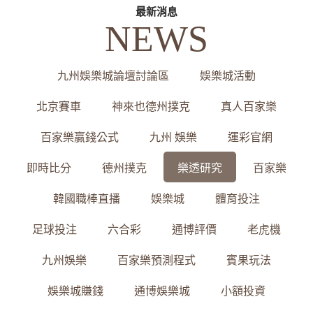
最新消息
NEWS
九州娛樂城論壇討論區
娛樂城活動
北京賽車
神來也德州撲克
真人百家樂
百家樂贏錢公式
九州 娛樂
運彩官網
即時比分
德州撲克
樂透研究
百家樂
韓國職棒直播
娛樂城
體育投注
足球投注
六合彩
通博評價
老虎機
九州娛樂
百家樂預測程式
賓果玩法
娛樂城賺錢
通博娛樂城
小額投資