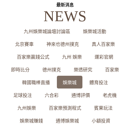
最新消息
NEWS
九州娛樂城論壇討論區
娛樂城活動
北京賽車
神來也德州撲克
真人百家樂
百家樂贏錢公式
九州 娛樂
運彩官網
即時比分
德州撲克
樂透研究
百家樂
韓國職棒直播
娛樂城
體育投注
足球投注
六合彩
通博評價
老虎機
九州娛樂
百家樂預測程式
賓果玩法
娛樂城賺錢
通博娛樂城
小額投資