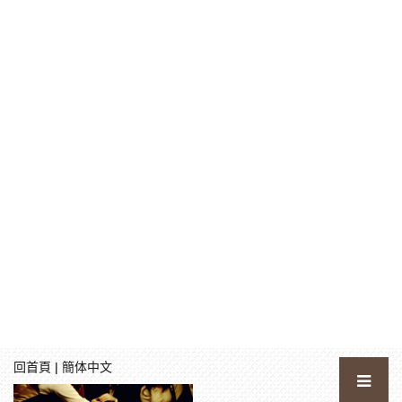
回首頁
|
簡体中文