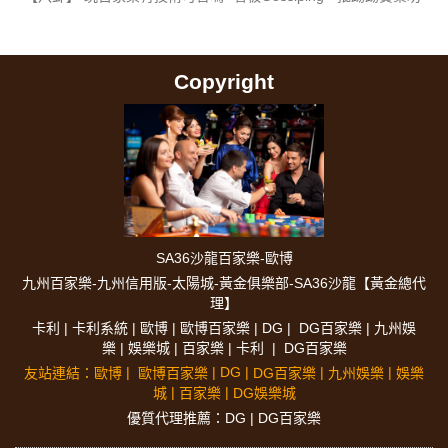
Copyright
SA36沙龍百家樂-歐博
九州百家樂-九州信用版-太陽城-黃金俱樂部-SA36沙龍【黃金總代
理】
卡利
|
卡利系統
|
歐博
|
歐博百家樂
|
DG
|
DG百家樂
|
九州娛
樂
|
娛樂城
|
百家樂
|
卡利
|
DG百家樂
|
|
DG
|
|
|
友站連結：
歐博
歐博百家樂
DG百家樂
九州娛樂
娛樂
|
|
城
百家樂
DG娛樂城
優質代理推薦：
DG
|
DG百家樂