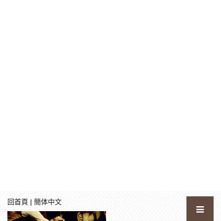
回首頁
|
簡体中文